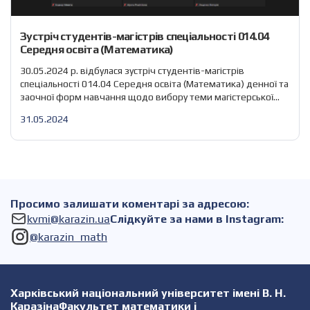
Зустріч студентів-магістрів спеціальності 014.04
Середня освіта (Математика)
30.05.2024 р. відбулася зустріч студентів-магістрів
спеціальності 014.04 Середня освіта (Математика) денної та
заочної форм навчання щодо вибору теми магістерської
кваліфікаційної роботи та наукового керівника. Кожен
31.05.2024
викладач кафедри коротко окреслив свій науковий напрям
роботи та запропонував перелік тем випускових
кваліфікаційних робіт. Магістри мали змогу задати питання
та прийняти участь в обговоренні.
Просимо залишати коментарі за адресою:
kvmi@karazin.ua
Слідкуйте за нами в Instagram:
@karazin_math
Харківський національний університет імені В. Н.
КаразінаФакультет математики і