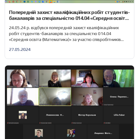
Попередній захист кваліфікаційних робіт студентів-
бакалаврів за спеціальністю 014.04 «Середня освіта
(Математика)»
24.05.24 р. відбувся попередній захист кваліфікаційних
робіт студентів-бакалаврів за спеціальністю 014.04
«Середня освіта (Математика)» за участю співробітників
кафедри вищої математики та інформатики. Було
27.05.2024
розглянуто наступні кваліфікаційні роботи: В обговоренні
взяли участь співробітники кафедри: зав. каф. Лисиця В. Т.,
доц. Аршава О. О., доц. Жовтоніжко І. М., доц. Чернова Г. В.,
доц. Кузнєцова В. О., ст. […]