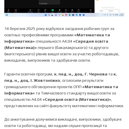
14 березня 2025 року відбулося засідання робочих груп за
освітньо-професійними програмами
«Математика та
інформатика»
спеціальності А4.04
«Середня освіта
(Математика)»
першого (бакалаврського) та другого
(магістерського) рівнів вищої освіти за участю роботодавців,
викладачів, випускників та здобувачів освіти.
Гаранти освітніх програм,
к. пед. н., доц. Г. Чернова
та
к.
пед. н., доц. І. Жовтоніжко
, оголосили результати
громадського обговорення проєктів ОПП
«Математика та
інформатика»
та Тимчасового стандарту вищої освіти за
спеціальністю А4.04
«Середня освіта (Математика)»
,
представлених на сайті факультету математики і інформатики.
До анкетування долучилися викладачі, випускники, здобувачі
освіти та роботодавці, які надали слушні пропозиції та