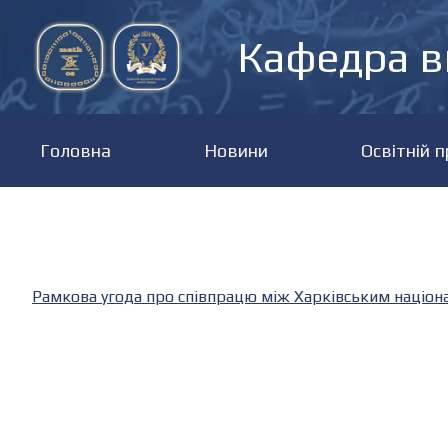
Кафедра в
Головна
Новини
Освітній 
Рамкова угода про співпрацю між Харківським націонал