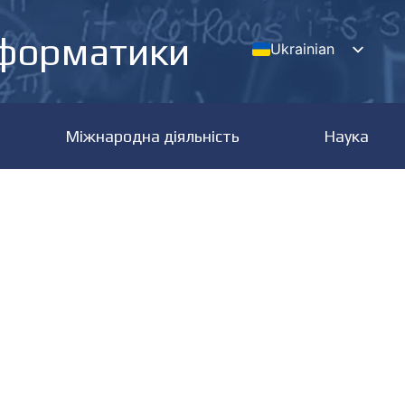
нформатики
Ukrainian
English
Міжнародна діяльність
Наука