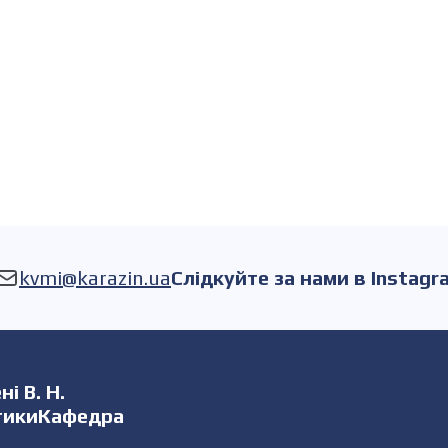
kvmi@karazin.ua
Слідкуйте за нами в Instagr
і В. Н.
атикиКафедра