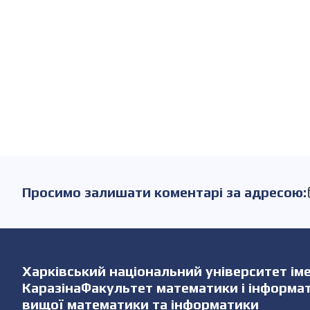
Просимо залишати коментарі за адресою:
Харківський національний університет імен
КаразінаФакультет математики і інформ
вищої математики та інформатики