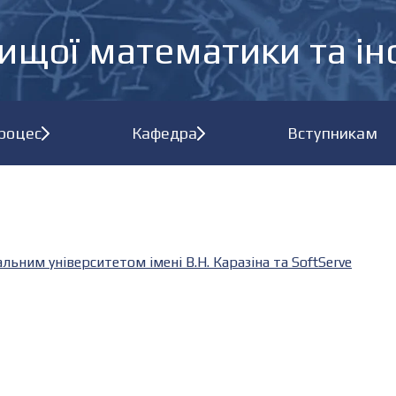
ищої математики та і
процес
Кафедра
Вступникам
ьним університетом імені В.Н. Каразіна та SoftServe