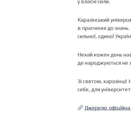
у власні сили.
Каразінський універ
в прагненні до знань.
сильної, єдиної Україн
Нехай кожен день нав
де народжуються не ли
Зі святом, каразінці!
себе, для університет
Джерело: офіційна