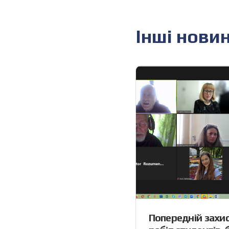
Інші нови
Попередній захис