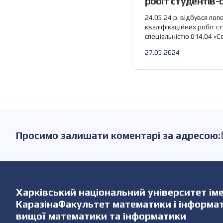
робіт студентів-
спеціальністю 01
24.05.24 р. відбувся поп
освіта (Математи
кваліфікаційних робіт с
спеціальністю 014.04 «С
за участю співробітникі
27.05.2024
математики та інформат
наступні кваліфікаційні 
участь співробітники каф
доц. Аршава О. О., доц. 
Чернова Г. В., доц. Кузнєц
Просимо залишати коментарі за адресою:
Харківський національний університет імен
КаразінаФакультет математики і інформ
вищої математики та інформатики