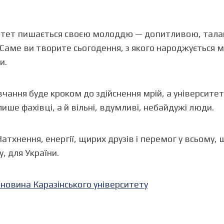
ситет пишається своєю молоддю — допитливою, та
 Саме ви творите сьогодення, з якого народжується м
и.
чання буде кроком до здійснення мрій, а університе
ше фахівці, а й вільні, вдумливі, небайдужі люди.
 Натхнення, енергії, щирих друзів і перемог у всьому,
у, для України.
 новина Каразінського університету