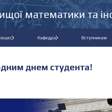
ищої математики та і
процес
Кафедра
Вступникам
дним днем студента!