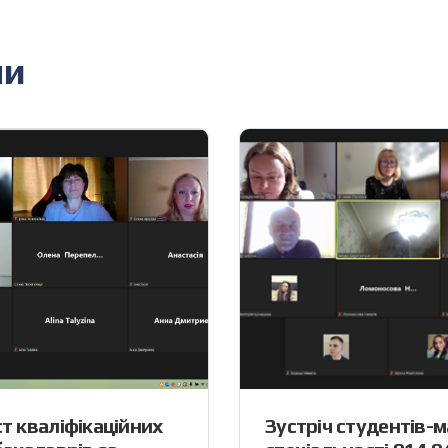
ни
т кваліфікаційних
Зустріч студентів-м