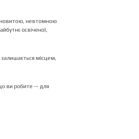
лановитою, невтомною
айбутнє освіченої,
т залишається місцем,
 що ви робите — для