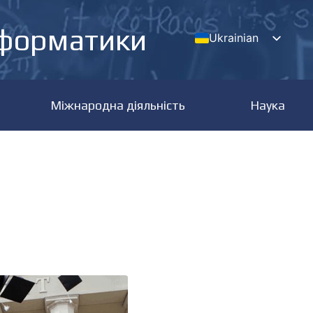
нформатики
Ukrainian
English
Міжнародна діяльність
Наука