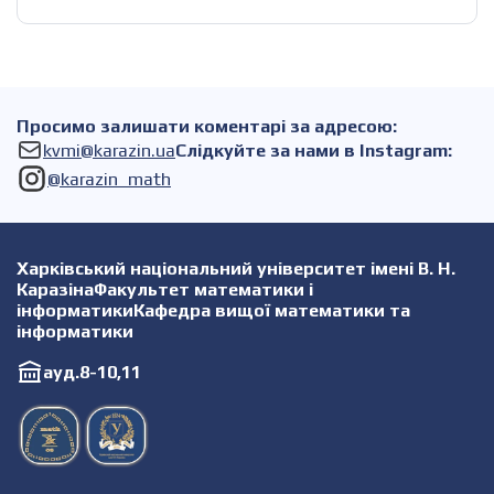
роботи та запропонував перелік тем випускових
кваліфікаційних робіт. Магістри мали змогу задати питання
та прийняти участь в обговоренні.
Просимо залишати коментарі за адресою:
kvmi@karazin.ua
Слідкуйте за нами в Instagram:
@karazin_math
Харківський національний університет імені В. Н.
КаразінаФакультет математики і
інформатикиКафедра вищої математики та
інформатики
ауд.8-10,11