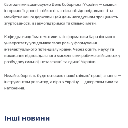
Сьогодні ми вшановуємо День Соборності України — символ
історичної єдності, стійкості та спільної відповідальності за
майбутнє нашої держави. Цей день нагадує нам про цінність
згуртованості, взаємопідтримки та спільної мети.
Кафедра вищої математики та інформатики Каразінського
університету усвідомлює свою роль у формуванні
інтелектуального потенціалу країни. Через освіту, науку та
виховання відповідального мислення ми робимо свій внесок у
розбудову сильної, незалежної та єдиної України.
Нехай соборність буде основою нашої спільної праці, знання —
інструментом розвитку, а віра в Україну — джерелом сили та
натхнення.
Інші новини