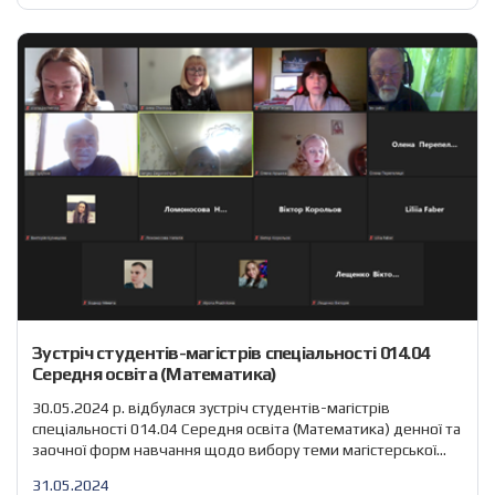
взяли участь співробітники кафедри: зав. каф. Лисиця В. Т.,
доц. Аршава О. О., доц. Жовтоніжко І. М., доц. Чернова Г. В.,
доц. Кузнєцова В. О., ст. […]
Зустріч студентів-магістрів спеціальності 014.04
Середня освіта (Математика)
30.05.2024 р. відбулася зустріч студентів-магістрів
спеціальності 014.04 Середня освіта (Математика) денної та
заочної форм навчання щодо вибору теми магістерської
кваліфікаційної роботи та наукового керівника. Кожен
31.05.2024
викладач кафедри коротко окреслив свій науковий напрям