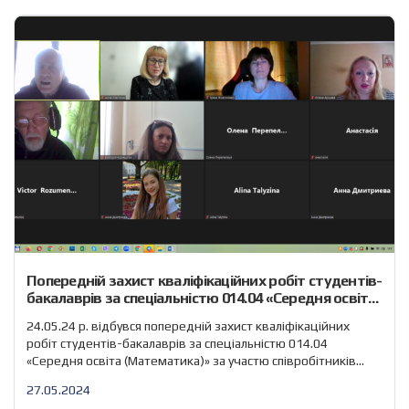
Попередній захист кваліфікаційних робіт студентів-
бакалаврів за спеціальністю 014.04 «Середня освіта
(Математика)»
24.05.24 р. відбувся попередній захист кваліфікаційних
робіт студентів-бакалаврів за спеціальністю 014.04
«Середня освіта (Математика)» за участю співробітників
кафедри вищої математики та інформатики. Було
27.05.2024
розглянуто наступні кваліфікаційні роботи: В обговоренні