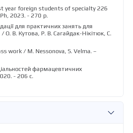
st year foreign students of specialty 226
UPh, 2023. - 270 p.
дації для практичних занять для
. В. Кутова, Р. В. Сагайдак-Нікітюк, С.
s work / M. Nessonova, S. Velma. –
пеціальностей фармацевтичних
020. - 206 с.