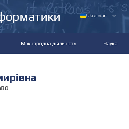
нформатики
Ukrainian
English
Міжнародна діяльність
Наука
мирівна
ЗВО