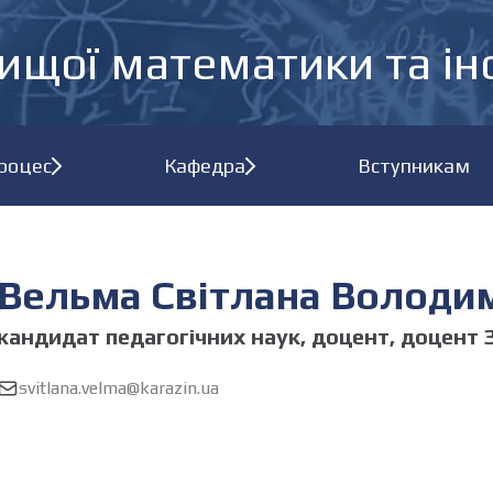
ищої математики та і
процес
Кафедра
Вступникам
Вельма Світлана Володи
кандидат педагогічних наук, доцент, доцент 
svitlana.velma@karazin.ua