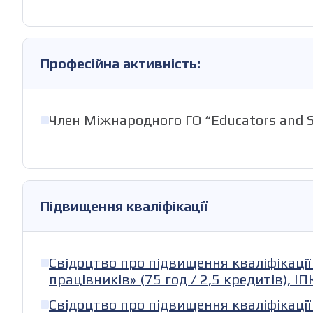
Професійна активність:
Член Міжнародного ГО “Educators and Sc
Підвищення кваліфікації
Свідоцтво про підвищення кваліфікаці
працівників» (75 год / 2,5 кредитів), І
Свідоцтво про підвищення кваліфікації