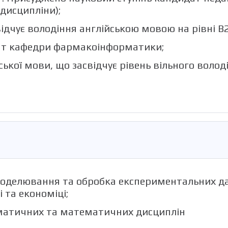
дисципліни);
дчує володіння англійською мовою на рівні B2 (
ент кафедри фармакоінформатики;
ської мови, що засвідчує рівень вільного воло
моделювання та обробка експериментальних дан
 та економіці;
рматичних та математичних дисциплін