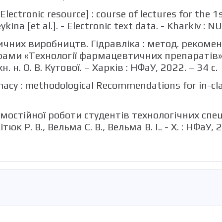
Electronic resource] : course of lectures for the 1
ina [et al.]. - Electronic text data. - Kharkiv : N
чних виробництв. Гідравліка : метод. рекомен
ами «Технології фармацевтичних препаратів» / О
хн. н. О. В. Кутової. – Харків : НФаУ, 2022. – 34 с.
y : methodological Recommendations for in-clas
самостійної роботи студентів технологічних с
к Р. В., Вельма С. В., Вельма В. І.. - Х. : НФаУ, 2