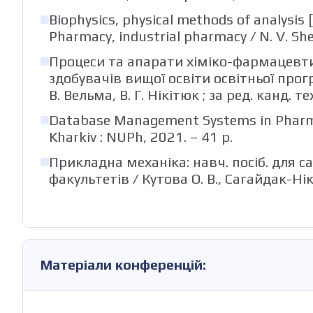
Biophysics, physical methods of analysis [
Pharmacy, industrial pharmacy / N. V. Sheyk
Процеси та апарати хіміко-фармацевти
здобувачів вищої освіти освітньої прогр
В. Вельма, В. Г. Нікітюк ; за ред. канд. те
Database Management Systems in Pharmac
Kharkiv : NUPh, 2021. – 41 p.
Прикладна механіка: навч. посіб. для 
факультетів / Кутова О. В., Сагайдак-Нікітю
Матеріали конференцій: