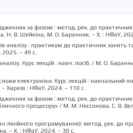
лідженнях за фахом : метод. рек. до практичних
 Н. В. Шейкіна, М. О. Баранник. – Х. : НФаУ, 202
ів аналізу : практикум до практичних занять та
 2025. – 49 с.
алізу. Курс лекцій : навч. посіб. / М. О. Баранник
основи електроніки. Курс лекцій : навчальний по
 – Харків : НФаУ, 2024. – 110 с.
лідженнях за фахом : метод. рек. до практичних
ичного процесору» / М. М. Нессонова, С. В. Вельм
ч лінійного програмування): метод. рек. до пр
а. – Х. : НФаУ, 2024. – 30 с.