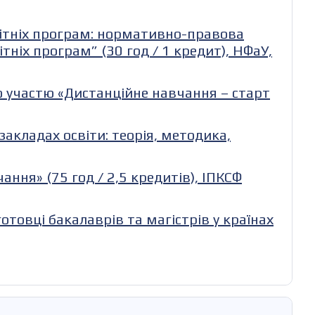
вітніх програм: нормативно-правова
тніх програм” (30 год / 1 кредит), НФаУ,
ю участю «Дистанційне навчання – старт
кладах освіти: теорія, методика,
ння» (75 год / 2,5 кредитів), ІПКСФ
отовці бакалаврів та магістрів у країнах