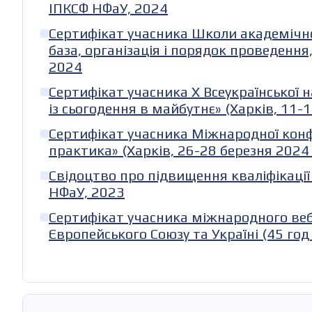
ІПКСФ НФаУ, 2024
Сертифікат учасника Школи академічно
база, організація і порядок проведення
2024
Сертифікат учасника Х Всеукраїнської
із сьогодення в майбутнє» (Харків, 11-1
Сертифікат учасника Міжнародної конф
практика» (Харків, 26-28 березня 2024 
Свідоцтво про підвищення кваліфікації
НФаУ, 2023
Сертифікат учасника міжнародного вебі
Європейського Союзу та Україні (45 год /