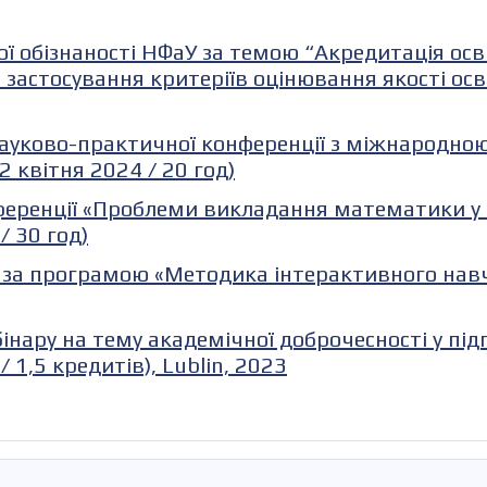
ї обізнаності НФаУ за темою “Акредитація ос
, застосування критеріїв оцінювання якості осві
 науково-практичної конференції з міжнародно
2 квітня 2024 / 20 год)
еренції «Проблеми викладання математики у за
/ 30 год)
 за програмою «Методика інтерактивного навча
нару на тему академічної доброчесності у підг
 1,5 кредитів), Lublin, 2023