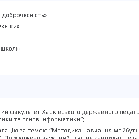
а доброчесність»
ехніки»
школі»
ий факультет Харківського державного педагогі
тики та основ інформатики”;
ертацію за темою “Методика навчання майбутн
. Присуджено науковий ступінь кандидат педаго