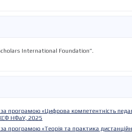
holars International Foundation”.
ї за програмою «Цифрова компетентність педаг
ПКСФ НФаУ, 2025
 за програмою «Теорія та практика дистанційно