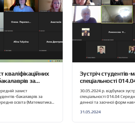
т кваліфікаційних
Зустріч студентів-м
бакалаврів за
спеціальності 014.0
4.04 «Середня
(Математика)
ередній захист
30.05.2024 р. відбулася зуст
ка)»
тудентів-бакалаврів за
спеціальності 014.04 Середн
ередня освіта (Математика)»
денної та заочної форм на
в кафедри вищої
теми магістерської кваліфік
31.05.2024
ики. Було розглянуто
наукового керівника. Коже
роботи: В обговоренні взяли
коротко окреслив свій наук
едри: зав. каф. Лисиця В. Т.,
запропонував перелік тем в
Жовтоніжко І. М., доц.
кваліфікаційних робіт. Магі