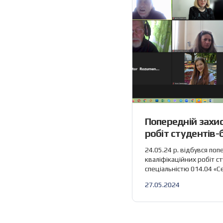
Попередній захис
робіт студентів-
спеціальністю 01
24.05.24 р. відбувся поп
освіта (Математи
кваліфікаційних робіт с
спеціальністю 014.04 «С
за участю співробітникі
27.05.2024
математики та інформат
наступні кваліфікаційні 
участь співробітники каф
доц. Аршава О. О., доц. 