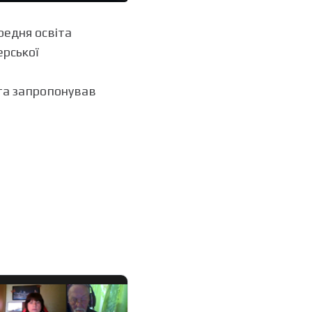
ередня освіта
ерської
та запропонував