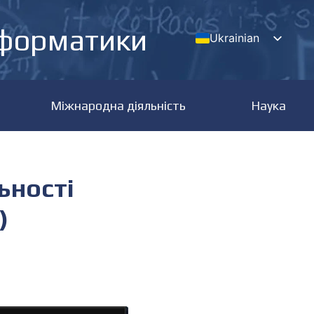
нформатики
Ukrainian
English
Міжнародна діяльність
Наука
ьності
а)