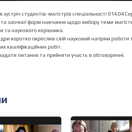
ся зустріч студентів-магістрів спеціальності 014.04 С
та заочної форм навчання щодо вибору теми магіст
и та наукового керівника.
дри коротко окреслив свій науковий напрям роботи 
х кваліфікаційних робіт.
задати питання та прийняти участь в обговоренні.
ни