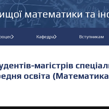
ищої математики та і
процес
Кафедра
Вступникам
удентів-магістрів спеціал
редня освіта (Математик