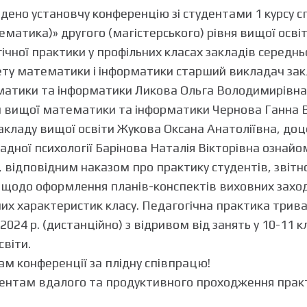
едено установчу конференцію зі студентами 1 курсу с
ематика)» другого (магістерського) рівня вищої осві
чної практики у профільних класах закладів середньо
ету математики і інформатики старший викладач зак
атики та інформатики Ликова Ольга Володимирівна
 вищої математики та інформатики Чернова Ганна Ві
акладу вищої освіти Жукова Оксана Анатоліївна, до
адної психології Барінова Наталія Вікторівна ознайо
 відповідним наказом про практику студентів, звіт
 щодо оформлення планів-конспектів виховних заход
их характеристик класу. Педагогічна практика трива
.2024 р. (дистанційно) з відривом від занять у 10-11 
світи.
ам конференції за плідну співпрацю!
нтам вдалого та продуктивного проходження прак