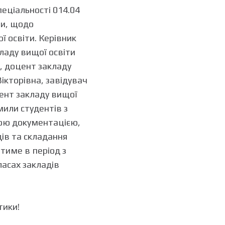
пеціальності 014.04
ти, щодо
ї освіти. Керівник
ладу вищої освіти
, доцент закладу
кторівна, завідувач
цент закладу вищої
мили студентів з
ною документацією,
ів та складання
тиме в період з
класах закладів
тики!