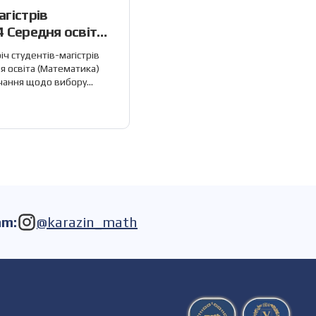
агістрів
4 Середня освіта
річ студентів-магістрів
я освіта (Математика)
вчання щодо вибору
аційної роботи та
н викладач кафедри
овий напрям роботи та
ипускових
стри мали змогу задати
в обговоренні.
am:
@karazin_math