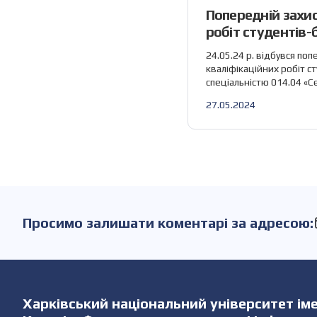
Попередній захис
робіт студентів-
спеціальністю 01
24.05.24 р. відбувся поп
освіта (Математи
кваліфікаційних робіт с
спеціальністю 014.04 «С
за участю співробітникі
27.05.2024
математики та інформат
наступні кваліфікаційні 
участь співробітники каф
доц. Аршава О. О., доц. 
Чернова Г. В., доц. Кузнєц
Просимо залишати коментарі за адресою:
Харківський національний університет імен