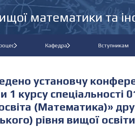
ищої математики та і
процес
Кафедра
Вступникам
едено установчу конфере
и 1 курсу спеціальності 0
освіта (Математика)» дру
ького) рівня вищої освіт