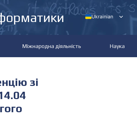
нформатики
Ukrainian
English
Міжнародна діяльність
Наука
нцію зі
14.04
гого
и