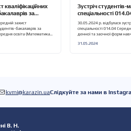
т кваліфікаційних
Зустріч студентів-м
бакалаврів за
спеціальності 014.0
4.04 «Середня
(Математика)
ередній захист
30.05.2024 р. відбулася зуст
ка)»
тудентів-бакалаврів за
спеціальності 014.04 Середн
ередня освіта (Математика)»
денної та заочної форм на
в кафедри вищої
теми магістерської кваліфік
31.05.2024
ики. Було розглянуто
наукового керівника. Коже
роботи: В обговоренні взяли
коротко окреслив свій наук
едри: зав. каф. Лисиця В. Т.,
запропонував перелік тем в
Жовтоніжко І. М., доц.
кваліфікаційних робіт. Магі
ова В. О., ст. […]
питання та прийняти участь 
kvmi@karazin.ua
Слідкуйте за нами в Instagr
і В. Н.