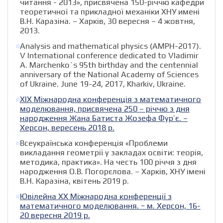
читання - 2013», присвячена 150-річчю кафедри
теоретичної та прикладної механіки ХНУ имені
В.Н. Каразіна. – Харків, 30 вересня – 4 жовтня,
2013.
Analysis and mathematical physics (AMPH-2017).
V International conference dedicated to Vladimir
A. Marchenko`s 95th birthday and the centennial
anniversary of the National Academy of Sciences
of Ukraine. June 19-24, 2017, Kharkiv, Ukraine.
XIХ Міжнародна конференція з математичного
моделювання, присвячена 250 – річчю з дня
народження Жана Батиста Жозефа Фур’є. –
Херсон, вересень 2018 р.
Всеукраїнська конференція «Проблеми
викладання геометрії у закладах освіти: теорія,
методика, практика». На честь 100 річчя з дня
народження О.В. Погорєлова. – Харків, ХНУ імені
В.Н. Каразіна, квітень 2019 р.
Ювілейна ХХ Міжнародна конференції з
математичного моделювання. − м. Херсон, 16-
20 вересня 2019 р.