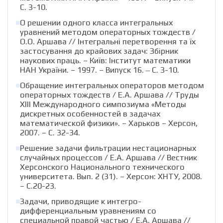
С. 3-10.
О решении одного класса интегральных
уравнений методом операторных тождеств /
О.О. Аршава // Інтегральні перетворення та їх
застосування до крайових задач: Збірник
наукових праць. – Київ: Інститут математики
НАН України. – 1997. – Випуск 16. ‒ С. 3-10.
Обращение интегральных операторов методом
операторных тождеств / Е.А. Аршава // Труды
ХІІІ Международного симпозиума «Методы
дискретных особенностей в задачах
математической физики». – Харьков – Херсон,
2007. – С. 32-34.
Решение задачи фильтрации нестационарных
случайных процессов / Е.А. Аршава // Вестник
Херсонского Национального технического
университета. Вып. 2 (31). – Херсон: ХНТУ, 2008.
– С.20-23.
Задачи, приводящие к интегро-
дифференциальным уравнениям со
специальной правой частью / Е.А. Аршава //