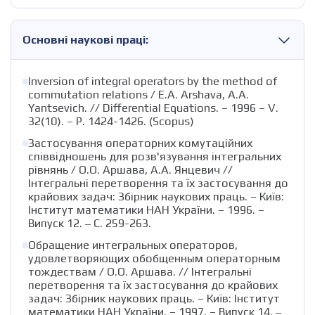
Основні наукові праці:
Inversion of integral operators by the method of
commutation relations / E.A. Arshava, A.A.
Yantsevich. // Differential Equations. – 1996 – V.
32(10). – P. 1424-1426. (Scopus)
Застосування операторних комутаційних
співвідношень для розв'язування інтегральних
рівнянь / О.О. Аршава, А.А. Янцевич //
Інтегральні перетворення та їх застосування до
крайових задач: Збірник наукових праць. – Київ:
Інститут математики НАН України. – 1996. –
Випуск 12. ‒ С. 259-263.
Обращение интегральных операторов,
удовлетворяющих обобщенным операторным
тождествам / О.О. Аршава. // Інтегральні
перетворення та їх застосування до крайових
задач: Збірник наукових праць. – Київ: Інститут
математики НАН України. – 1997. – Випуск 14. ‒