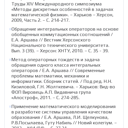
Труды ХІV Международного симпозиума
«Методы дискретных особенностей в задачах
математической физики». – Харьков – Херсон,
2009, Часть 2. – С. 214-217.
Обращение интегральных операторов на основе
обобщенных коммутационных соотношений /
Е.А. Аршава // Вестник Херсонского
Национального технического университета.
Вып. 3 (39). – Херсон: ХНТУ, 2010. – С. 35 - 39.
Метод операторных тождеств и задача
обращения одного класса интегральных
операторов / Е.А. Аршава // Современные
проблемы математики, механики и
информатики. Сборник статей. / Под ред. Н.Н.
Кизиловой, Г.Н. Жолткевича. – Харьков: Вид-во
ФОП Вировець А.П. Видавнича група
«Апостроф», 2011. – С. 274-285.
Применение математического моделирования
в разработке системы управления качеством
образования / Е.А. Аршава, Л.И. Щелкунова,
Р.В.Посылаева, Гуту Набиль // Новий колегіум. –