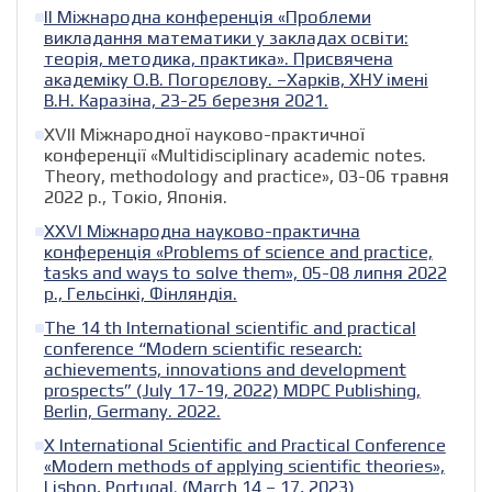
ІІ Міжнародна конференція «Проблеми
викладання математики у закладах освіти:
теорія, методика, практика». Присвячена
академіку О.В. Погорєлову. –Харків, ХНУ імені
В.Н. Каразіна, 23-25 березня 2021.
XVII Міжнародної науково-практичної
конференції «Multidisciplinary academic notes.
Theory, methodology and practice», 03-06 травня
2022 р., Токіо, Японія.
XXVI Міжнародна науково-практична
конференція «Problems of science and practice,
tasks and ways to solve them», 05-08 липня 2022
р., Гельсінкі, Фінляндія.
The 14 th International scientific and practical
conference “Modern scientific research:
achievements, innovations and development
prospects” (July 17-19, 2022) MDPC Publishing,
Berlin, Germany. 2022.
X International Scientific and Practical Conference
«Modern methods of applying scientific theories»,
Lisbon, Portugal. (March 14 – 17, 2023)