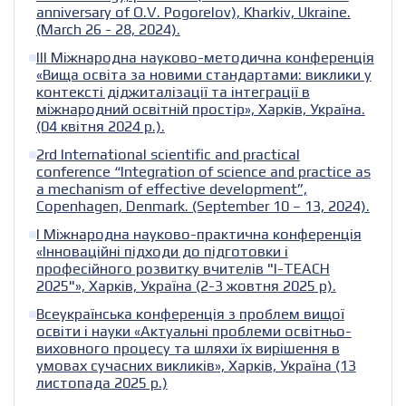
anniversary of O.V. Pogorelov), Kharkiv, Ukraine.
(March 26 - 28, 2024).
ІІІ Міжнародна науково-методична конференція
«Вища освіта за новими стандартами: виклики у
контексті діджиталізації та інтеграції в
міжнародний освітній простір», Харків, Україна.
(04 квітня 2024 р.).
2rd International scientific and practical
conference “Integration of science and practice as
a mechanism of effective development”,
Copenhagen, Denmark. (September 10 – 13, 2024).
І Міжнародна науково-практична конференція
«Інноваційні підходи до підготовки і
професійного розвитку вчителів "I-TEACH
2025"», Харків, Україна (2-3 жовтня 2025 р).
Всеукраїнська конференція з проблем вищої
освіти і науки «Актуальні проблеми освітньо-
виховного процесу та шляхи їх вирішення в
умовах сучасних викликів», Харків, Україна (13
листопада 2025 р.)