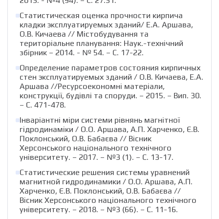
2013. - №4 (94). – С. 27.31.
Статистическая оценка прочности кирпича
кладки эксплуатируемых зданий/ Е.А. Аршава,
О.В. Кичаева // Містобудування та
територіальне планування: Наук.-технічний
збірник – 2014. - № 54. – С. 17-22.
Определение параметров состояния кирпичных
стен эксплуатируемых зданий / О.В. Кичаева, Е.А.
Аршава //Ресурсоекономні матеріали,
конструкції, будівлі та споруди. – 2015. – Вип. 30.
– С. 471-478.
Інваріантні міри системи рівнянь магнітної
гідродинаміки / О.О. Аршава, А.П. Харченко, Є.В.
Поклонський, О.В. Бабаєва // Вісник
Херсонського національного технічного
університету. – 2017. – №3 (1). – С. 13-17.
Статистические решения системы уравнений
магнитной гидродинамики / О.О. Аршава, А.П.
Харченко, Є.В. Поклонський, О.В. Бабаєва //
Вісник Херсонського національного технічного
університету. – 2018. – №3 (66). – С. 11-16.