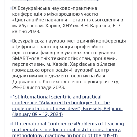
ІХ Всеукраїнська науково-практична
конференція з міжнародною участю
«Дистанційне навчання – старт із сьогодення в
майбутнє». м. Харків, ХНУ ім. В.Н. Каразіна, 6-7
квітня 2023.
Всеукраїнська науково-методичній конференція
«Цифрова трансформація професійної
підготовки фахівців в умовах застосування
SMART-освітніх технологій: стан, проблеми,
перспективи». м. Харків, Харківська обласна
громадська організація «Науковий центр
дидактики менеджмент-освіти» на базі
Державного біотехнологічного університету,
29-30 листопада 2023.
1st International scientific and practical
conference “Advanced technologies for the
implementation of new ideas”, Brussels, Belgium.
(January 09 - 12, 2024)
III International Conference «Problems of teaching
mathematics in educational institutions: theory,
methodology, practice» (in honor of the 105-th