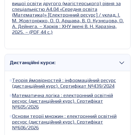
вищої освіти другого (магістерського) рівня за
спеціальністю А4.04 «Середня освіта
(Математика)» [Електронний ресурс] / уклад. І.
М. Жовтоніжко, О. О. Аршава, В. О. Кузнєцова, О.
А. Дейнега. – Харків : ХНУ імені В. Н. Каразіна,
2025. – (PDF 44 с.)
Дистанційні курси:
Теорія ймовірностей : інформаційний ресурс
(дистанційний курс). Сертифікат №439/2024
Математична логіка : електронний освітній
ресурс (дистанційний курс). Сертифікат
№605/2026
Основи теорії множин : електронний освітній
ресурс (дистанційний курс). Сертифікат
№606/2026