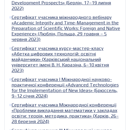
Development Prospects» (Берлін, 17–19 липня
2022)
Сертифікат учасника міжнародного вебінару
«Academic Integrity and Time-Management in the
Preparation of Scientific Works: Foreign and Native
Experience» (Люблін, Польща, 29 травня – 5
червня 2023)
Сертифікат учасника курсу-мастер-класу
«Абетка цифрових технологій: освітні
майданчики» (Харківський національний
університет імені В. Н. Каразіна, 6–10 квітня
2023)
Сертифікат учасника I Міжнародної науково-
практичної конференції «Advanced Technologies
for the Implementation of New Ideas» (Брюссель,
9–12 січня 2024)
Сертифікат учасника Міжнародної конференції
«Проблеми викладання математики у закладах
освіти: теорія, методика, практика» (Харків, 26–
28 березня 2024)