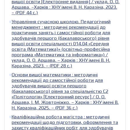
вищої освіти [Електронне видання] / уклад. О. О.
Аршава. –Харків : ХНУ імені В. Н. Каразіна, 2023.
– (PDF 44 с.)
Управління сучасною школою. Педагогічний
менеджмент : методичні рекомендації до
практичних занять і самостійної роботи для
здобувачів першого (бакалаврського) рівня
вищої освіти спеціальності 014.04 «Середня
освіта (Математика)» (освітньо-професійна
програма «Математика та інформатика») /
уклад. О. О. Аршава. – Харків : ХНУ імені В. Н.
Каразіна, 2023. – (PDF 28 c.)
Основи вищої математики : методичні
рекомендації до самостійної роботи для
здобувачів вищої освіти першого
(бакалаврського) рівня за спеціальністю С2
«Політологія» [Електронний ресурс] / О. О.
Аршава, І. М. Жовтоніжко. – Харків : ХНУ імені В.
Н. Каразіна, 2025. – (PDF 36 с.)
Кваліфікаційна робота магістра : методичні
рекомендації щодо підготовки, оформлення та
захисту кваліфікаційних робіт для здобувачів