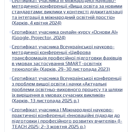
Сертифікат учасника III Міжнародної науково-
методичної конференції «Вища освіта за новими
стандартами: виклики у контексті діджиталізації
та інтеграції в міжнародний освітній простір»
(Харків, 4 квітня 2024)
Сертифікат учасника онлайн-курсу «Основи AI»
(Google, Projector, 2024)
Сертифікат учасника Всеукраїнської науково-
методичної конференції «Цифрова
трансформація професійної підготовки фахівців
в умовах застосування SMART-освітніх
технологій» (Харків, 29–30 листопада 2023)
Сертифікат учасника Всеукраїнської конференції
з проблем вищої освіти і науки «Актуальні
проблеми освітньо-виховного процесу та шляхи
їх вирішення в умовах сучасних викликів»
(Харків, 13 листопада 2025 р.)
Сертифікат учасника I Міжнародної науково-
практичної конференції «Інноваційні підходи до
підготовки і професійного розвитку вчителів» (I-
TEACH 2025; 2–3 жовтня 2025 р.)