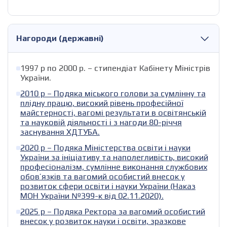
Нагороди (державні)
1997 р по 2000 р. – стипендіат Кабінету Міністрів
України.
2010 р – Подяка міського голови за сумлінну та
плідну працю, високий рівень професійної
майстерності, вагомі результати в освітянській
та науковій діяльності і з нагоди 80-річчя
заснування ХДТУБА.
2020 р – Подяка Міністерства освіти і науки
України за ініціативу та наполегливість, високий
професіоналізм, сумлінне виконання службових
обов’язків та вагомий особистий внесок у
розвиток сфери освіти і науки України (Наказ
МОН України №399-к від 02.11.2020).
2025 р – Подяка Ректора за вагомий особистий
внесок у розвиток науки і освіти, зразкове