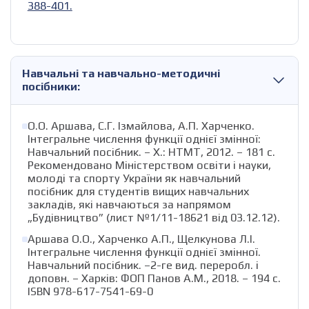
388-401.
Навчальні та навчально-методичні
посібники:
О.О. Аршава, С.Г. Ізмайлова, А.П. Харченко.
Інтегральне числення функції однієї змінної:
Навчальний посібник. – Х.: НТМТ, 2012. – 181 с.
Рекомендовано Міністерством освіти і науки,
молоді та спорту України як навчальний
посібник для студентів вищих навчальних
закладів, які навчаються за напрямом
„Будівництво” (лист №1/11-18621 від 03.12.12).
Аршава О.О., Харченко А.П., Щелкунова Л.І.
Інтегральне числення функції однієї змінної.
Навчальний посібник. –2-ге вид. переробл. і
доповн. – Харків: ФОП Панов А.М., 2018. – 194 с.
ISBN 978-617-7541-69-0