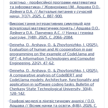
освітньо - професійної програми «математика
та інформатика» / Жовноніжко І.М., Аршава О.О.,
Дейнега О.А. // Актуальні питання у сучасній
науці, 7(37), 2025. С. 887-900.
Використання інтерактивних симуляцій для
візуалізації математичних понять / Аршава О.О.,
Дейнега О.А., Панченко А.С. // Наука і техніка
сьогодні, 7(48), 2025. С. 2066-2084.
Deineha, O., Arshava, O., & Zhovtonizhko, I. (2025).
Evaluation of human and AI cooperation in pair
programming on the example of CodeLlama and
GPT-4. Information Technologies and Computer
Engineering, 22(2), 47-62.
Deineha, O., Arshava, O., & Zhovtonizhko, I. (2025).
A comparative analysis of CodeBERT and
CodeLlama models: Architecture, functionality and
application in software coding tasks. Bulletin of
Cherkasy State Technological University, 30(4),
128-142.
Графові моделі в лінгвістичному аналізі / О.О.
Аршава // Вісник науки та освіти, 4(46), 2026. С.