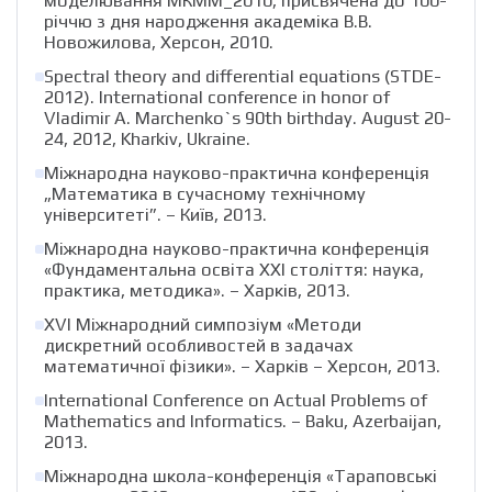
моделювання МКММ_2010, присвячена до 100-
річчю з дня народження академіка В.В.
Новожилова, Херсон, 2010.
Spectral theory and differential equations (STDE-
2012). International conference in honor of
Vladimir A. Marchenko`s 90th birthday. August 20-
24, 2012, Kharkiv, Ukraine.
Міжнародна науково-практична конференція
„Математика в сучасному технічному
університеті”. – Київ, 2013.
Міжнародна науково-практична конференція
«Фундаментальна освіта ХХІ століття: наука,
практика, методика». – Харків, 2013.
ХVІ Міжнародний симпозіум «Методи
дискретний особливостей в задачах
математичної фізики». – Харків – Херсон, 2013.
International Conference on Actual Problems of
Mathematics and Informatics. – Baku, Azerbaijan,
2013.
Міжнародна школа-конференція «Тараповські