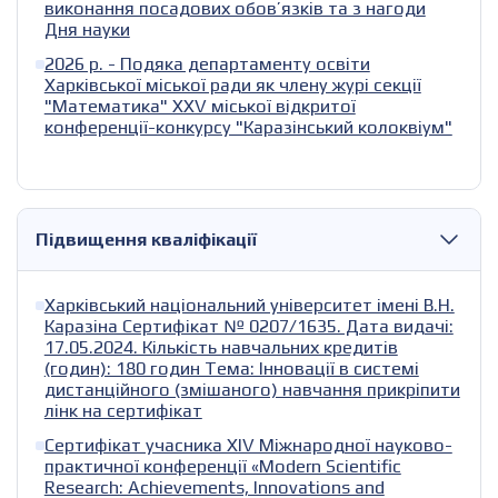
виконання посадових обов’язків та з нагоди
Дня науки
2026 р. - Подяка департаменту освіти
Харківської міської ради як члену журі секції
"Математика" XXV міської відкритої
конференції-конкурсу "Каразінський колоквіум"
Підвищення кваліфікації
Харківський національний університет імені В.Н.
Каразіна Сертифікат № 0207/1635. Дата видачі:
17.05.2024. Кількість навчальних кредитів
(годин): 180 годин Тема: Інновації в системі
дистанційного (змішаного) навчання прикріпити
лінк на сертифікат
Сертифікат учасника XIV Міжнародної науково-
практичної конференції «Modern Scientific
Research: Achievements, Innovations and