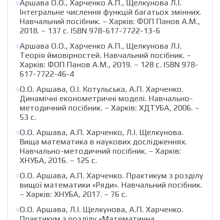
Аршава О.О., Харченко А.П., Щелкунова Л.І.
Інтегральне числення функцій багатьох змінних.
Навчальний посібник. – Харків: ФОП Панов А.М.,
2018. – 137 с. ISBN 978-617-7722-13-6
Аршава О.О., Харченко А.П., Щелкунова Л.І.
Теорія ймовірностей. Навчальний посібник. –
Харків: ФОП Панов А.М., 2019. – 128 с. ISBN 978-
617-7722-46-4
О.О. Аршава, О.І. Котульська, А.П. Харченко.
Динамічні економетричні моделі. Навчально-
методичний посібник. – Харків: ХДТУБА, 2006. –
53 с.
О.О. Аршава, А.П. Харченко, Л.І. Щелкунова.
Вища математика в наукових дослідженнях.
Навчально-методичний посібник. – Харків:
ХНУБА, 2016. – 125 с.
О.О. Аршава, А.П. Харченко. Практикум з розділу
вищої математики «Ряди». Навчальний посібник.
– Харків: ХНУБА, 2017. – 76 с.
О.О. Аршава, Л.І. Щелкунова, А.П. Харченко.
Практикум з розділу «Математична