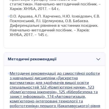
статистика». Навчально-методичний посібник. –
Харків: ХНУБА, 2017. – 64 с.
О.О. Аршава, А.П. Харченко, Н.Ю. Іохвідович, Є.В.
Поклонський, Л.І. Щелкунова, О.В. Бабаєва.
Диференціальні рівняння в частинних похідних.
Навчально-методичний посібник. – Харків:
ХНУБА, 2017. – 145 с.
Методичні рекомендації
Методичні рекомендації до самостійної роботи
з навчальної дисципліни «Дискретна
математика» для здобувачів вищої освіти
спеціальностей 122 «Компʼютерні науки», 123
«Компʼютерна інженерія», 125 «Кібербезпека та
захист інформації», 174 «Автоматизація,
компʼютерно-інтегровані технології та
робототехніка» першого (бакалаврського) рівня