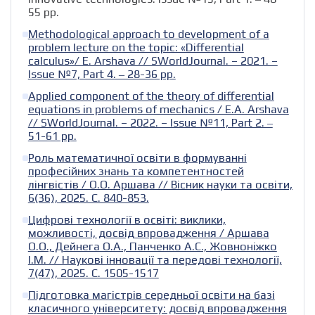
55 рр.
Methodological approach to development of a
problem lecture on the topic: «Differential
calculus»/ E. Arshava // SWorldJournal. – 2021. –
Issue №7, Part 4. ‒ 28-36 рр.
Applied сomponent of the theory of differential
equations in problems of mechanics / E.A. Arshava
// SWorldJournal. – 2022. – Issue №11, Part 2. ‒
51-61 рр.
Роль математичної освіти в формуванні
професійних знань та компетентностей
лінгвістів / О.О. Аршава // Вісник науки та освіти,
6(36), 2025. С. 840-853.
Цифрові технології в освіті: виклики,
можливості, досвід впровадження / Аршава
О.О., Дейнега О.А., Панченко А.С., Жовноніжко
І.М. // Наукові інновації та передові технології,
7(47), 2025. С. 1505-1517
Підготовка магістрів середньої освіти на базі
класичного університету: досвід впровадження