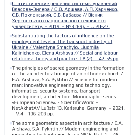
Статистические решения системы уравнений
Власова-Эйлера / О.О. Аршава, А.П. Харченко,
Є.В. Поклонський, О.В. Бабаєва // Вісник
Херсонського національного технічного
університету. – 2019. – №3 (69). – С. 20-27.
Substantiating the factors of influence on the
employment level in the transport industry of
Ukraine / Valentyna Smachylo, Liudmila
Kalinіchenko, Elena Arshava // Social and labour
relations: theory and practice. Т8 (2). – 42-55 рр
The principles of sacred geometry in the formation
of the architectural image of an orthodox church /
E.A. Arshava, S.A. Pykhtin // Science for modern
man: innovative engineering and technology,
informatics, security systems, transport
development, architecture. Monographic series
«European Science». - ScientificWorld -
NetAkhatAV Lußstr 13, Karlsruhe, Germany. – 2021.
– V.4 - 196-203 рр.
The some geometric aspects in architecture / E.A.
Arshava, S.A. Pykhtin // Modern engineering and
innovative technologies. Issue №15, Part 1. ‒ 48-