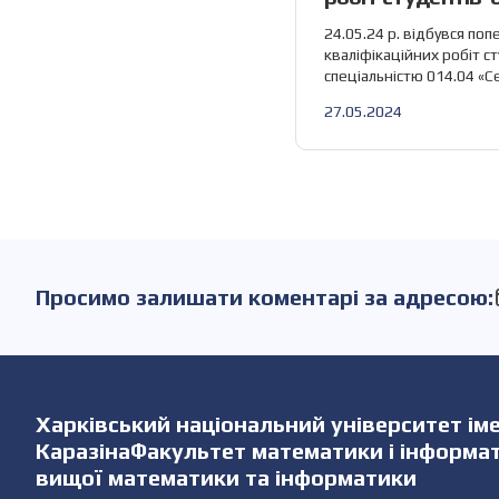
спеціальністю 01
24.05.24 р. відбувся поп
освіта (Математи
кваліфікаційних робіт с
спеціальністю 014.04 «С
за участю співробітникі
27.05.2024
математики та інформат
наступні кваліфікаційні 
участь співробітники каф
доц. Аршава О. О., доц. 
Чернова Г. В., доц. Кузнєц
Просимо залишати коментарі за адресою:
Харківський національний університет імен
КаразінаФакультет математики і інформ
вищої математики та інформатики