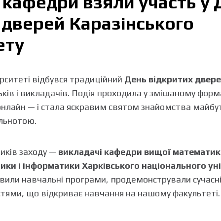
 кафедри взяли участь у 
 дверей Каразінського
ету
ерситеті відбувся традиційний
День відкритих двер
атьків і викладачів. Подія проходила у змішаному форм
нлайн — і стала яскравим святом знайомства майбутн
ільнотою.
иків заходу —
викладачі кафедри вищої математик
ки і інформатики Харківського національного унів
авили навчальні програми, продемонстрували сучасні 
тями, що відкриває навчання на нашому факультеті.