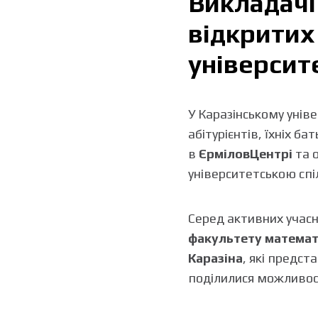
Викладачі
відкритих
університ
У Каразінському унів
абітурієнтів, їхніх б
в
ЄрміловЦентрі
та о
університетською сп
Серед активних учасн
факультету математи
Каразіна
, які предст
поділилися можливос