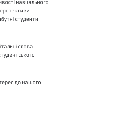
ливості навчального
 перспективи
бутні студенти
італьні слова
студентського
терес до нашого