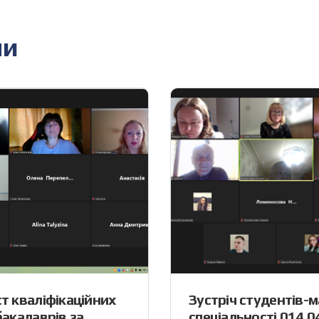
ни
т кваліфікаційних
Зустріч студентів-м
бакалаврів за
спеціальності 014.0