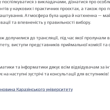
гу поспілкуватися з викладачами, дізнатися про особ
ентів у наукових і практичних проєктах, а також про
штування. Атмосфера була щира й натхненна — май
ації та впевненість у правильності вибору.
 долучилися до трансляції, під час якої пролунали в
тету, виступи представників приймальної комісії та 
тики та інформатики дякує всім відвідувачам за ін
 на наступні зустрічі та консультації для вступників!
 новина Каразінського університету