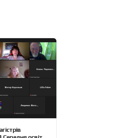
агістрів
4 Середня освіта