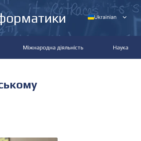
нформатики
Ukrainian
English
Міжнародна діяльність
Наука
нському