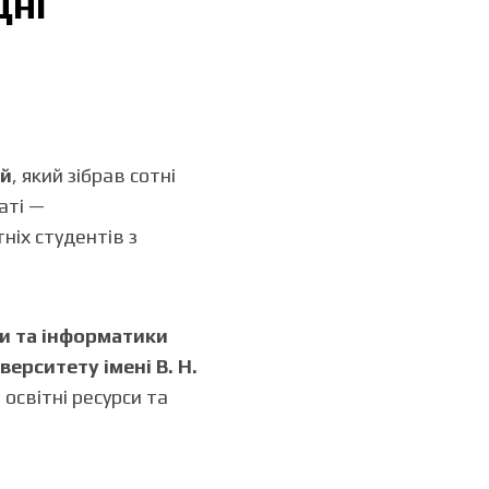
Дні
ей
, який зібрав сотні
аті —
іх студентів з
и та інформатики
ерситету імені В. Н.
освітні ресурси та