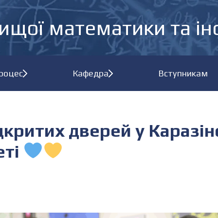
ищої математики та і
процес
Кафедра
Вступникам
дкритих дверей у Каразі
еті