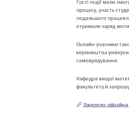
Гості події мали змо
процесу, участь студ
подальшого працевла
отримали заряд мотив
Онлайн-учасники також
керівництва універси
самоврядування.
Кафедра вищої матема
факультету й запрошує
Джерело: офіційна