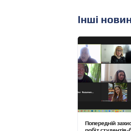
Інші нови
Попередній захис
робіт студентів-